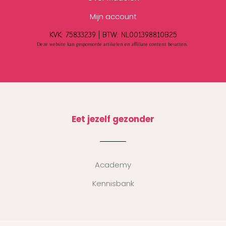
Mijn account
KVK: 75833239 |
BTW:
NL001398810B25
Deze website kan gesponsorde artikelen en affiliate content bevatten.
Eet jezelf gezonder
Academy
Kennisbank