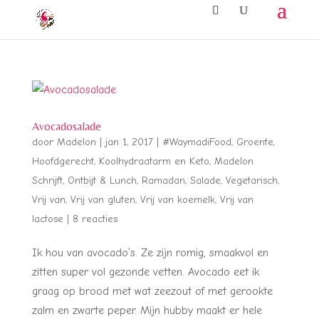
Avocadosalade
door
Madelon
|
jan 1, 2017
|
#WaymadiFood
,
Groente
,
Hoofdgerecht
,
Koolhydraatarm en Keto
,
Madelon
Schrijft
,
Ontbijt & Lunch
,
Ramadan
,
Salade
,
Vegetarisch
,
Vrij van
,
Vrij van gluten
,
Vrij van koemelk
,
Vrij van
lactose
|
8 reacties
Ik hou van avocado’s. Ze zijn romig, smaakvol en
zitten super vol gezonde vetten. Avocado eet ik
graag op brood met wat zeezout of met gerookte
zalm en zwarte peper. Mijn hubby maakt er hele