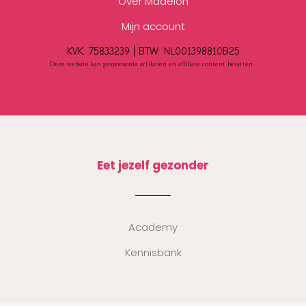
Over Madelon
Mijn account
KVK: 75833239 |
BTW:
NL001398810B25
Deze website kan gesponsorde artikelen en affiliate content bevatten.
Eet jezelf gezonder
Academy
Kennisbank