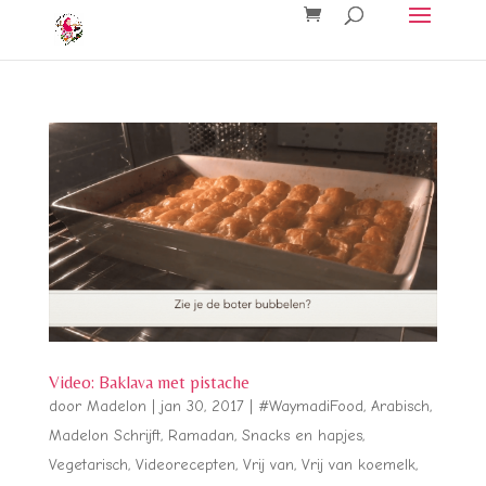
Video: Baklava met pistache
door
Madelon
|
jan 30, 2017
|
#WaymadiFood
,
Arabisch
,
Madelon Schrijft
,
Ramadan
,
Snacks en hapjes
,
Vegetarisch
,
Videorecepten
,
Vrij van
,
Vrij van koemelk
,