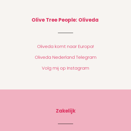
Olive Tree People: Oliveda
Oliveda komt naar Europa!
Oliveda Nederland Telegram
Volg mij op Instagram
Zakelijk