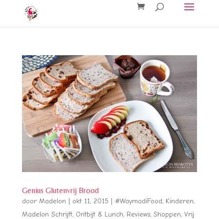
Genius Glutenvrij Brood
door
Madelon
|
okt 11, 2015
|
#WaymadiFood
,
Kinderen
,
Madelon Schrijft
,
Ontbijt & Lunch
,
Reviews
,
Shoppen
,
Vrij