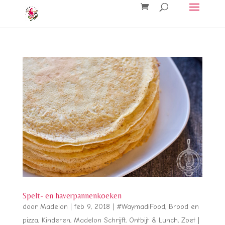
Spelt- en haverpannenkoeken
door
Madelon
|
feb 9, 2018
|
#WaymadiFood
,
Brood en
pizza
,
Kinderen
,
Madelon Schrijft
,
Ontbijt & Lunch
,
Zoet
|