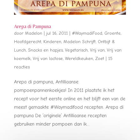
Arepa di Pampuna
door
Madelon
|
jul 16, 2011
|
#WaymadiFood
,
Groente
,
Hoofdgerecht
,
Kinderen
,
Madelon Schrijft
,
Ontbijt &
Lunch
,
Snacks en hapjes
,
Vegetarisch
,
Vrij van
,
Vrij van
koemelk
,
Vrij van lactose
,
Wereldkeuken
,
Zoet
|
15
reacties
Arepa di pampuna, Antilliaanse
pompoenpannenkoekjes! In 2011 plaatste ik het
recept voor het eerste online en het blijft een van de
meest gemaakte #Waymadifood recepten. Arepa di
pampuna De ‘originele’ Antilliaanse recepten
gebruiken minder pompoen dan ik...