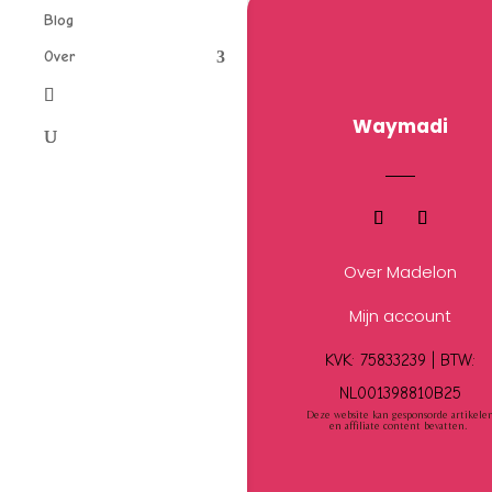
Blog
Over
Waymadi
Over Madelon
Mijn account
KVK: 75833239 |
BTW:
NL001398810B25
Deze website kan gesponsorde artikele
en affiliate content bevatten.