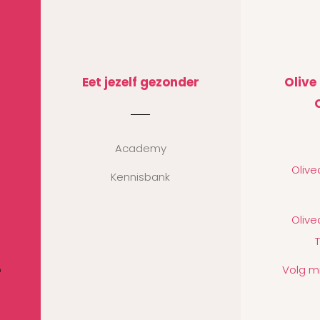
Eet jezelf gezonder
Olive
Academy
Oliv
Kennisbank
Oliv
Volg m
n