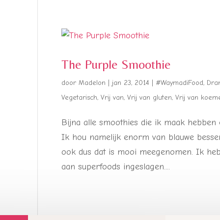
The Purple Smoothie
door
Madelon
|
jan 23, 2014
|
#WaymadiFood
,
Dra
Vegetarisch
,
Vrij van
,
Vrij van gluten
,
Vrij van koem
Bijna alle smoothies die ik maak hebben 
Ik hou namelijk enorm van blauwe bessen
ook dus dat is mooi meegenomen. Ik heb
aan superfoods ingeslagen....