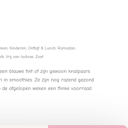
nken
,
Kinderen
,
Ontbijt & Lunch
,
Ramadan
,
elk
,
Vrij van lactose
,
Zoet
een blauwe tint of zijn gewoon knalpaars.
 in smoothies. Ze zijn nog razend gezond
 de afgelopen weken een flinke voorraad