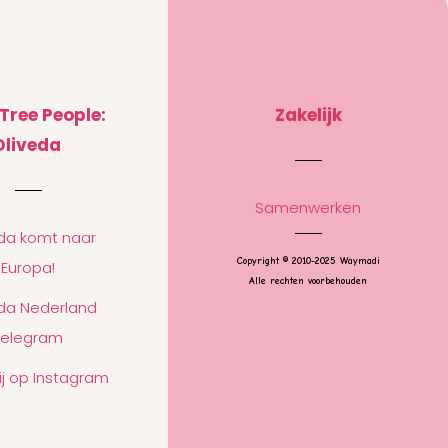
 Tree People:
Zakelijk
Oliveda
Samenwerken
eda komt naar
Copyright © 2010-2025 Waymadi
Europa!
Alle rechten voorbehouden
eda Nederland
Telegram
ij op Instagram