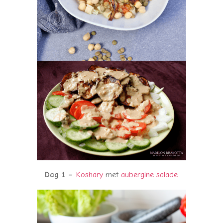
Dag 1 –
Koshary
met
aubergine salade