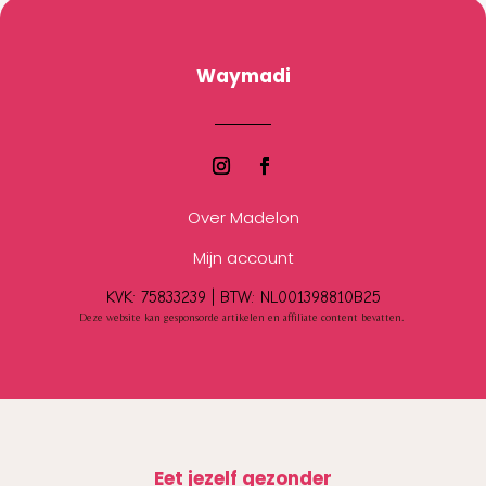
Waymadi
Over Madelon
Mijn account
KVK: 75833239 |
BTW:
NL001398810B25
Deze website kan gesponsorde artikelen en affiliate content bevatten.
Eet jezelf gezonder