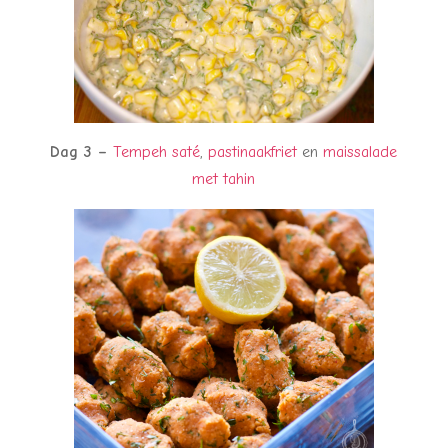
Dag 3 –
Tempeh saté
,
pastinaakfriet
en
maissalade
met tahin