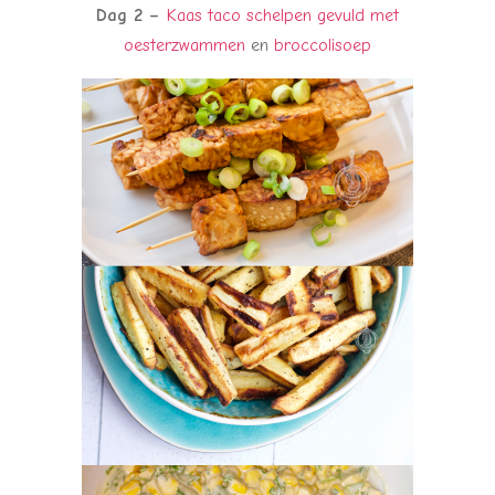
Dag 2 –
Kaas taco schelpen gevuld met
oesterzwammen
en
broccolisoep