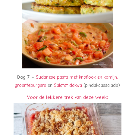
Dag 7 –
Sudanese pasta met knoflook en komijn,
groenteburgers
en
Salatat dakwa
(pindakaassalade)
Voor de lekkere trek van deze week: