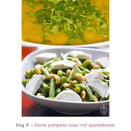
Dag 5 –
Kerrie pompoen soep
met
sperziebonen