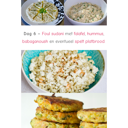
Dag 6 –
Foul sudani
met
falafel
,
hummus
,
babaganoush
en eventueel
spelt platbrood.