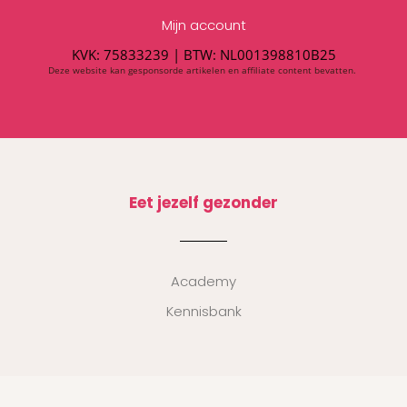
Mijn account
KVK: 75833239 |
BTW:
NL001398810B25
Deze website kan gesponsorde artikelen en affiliate content bevatten.
Eet jezelf gezonder
Academy
Kennisbank