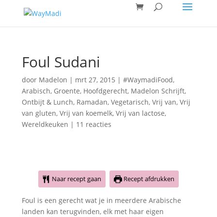
Foul Sudani
door
Madelon
|
mrt 27, 2015
|
#WaymadiFood
,
Arabisch
,
Groente
,
Hoofdgerecht
,
Madelon Schrijft
,
Ontbijt & Lunch
,
Ramadan
,
Vegetarisch
,
Vrij van
,
Vrij
van gluten
,
Vrij van koemelk
,
Vrij van lactose
,
Wereldkeuken
|
11 reacties
Naar recept gaan
Recept afdrukken
Foul is een gerecht wat je in meerdere Arabische
landen kan terugvinden, elk met haar eigen