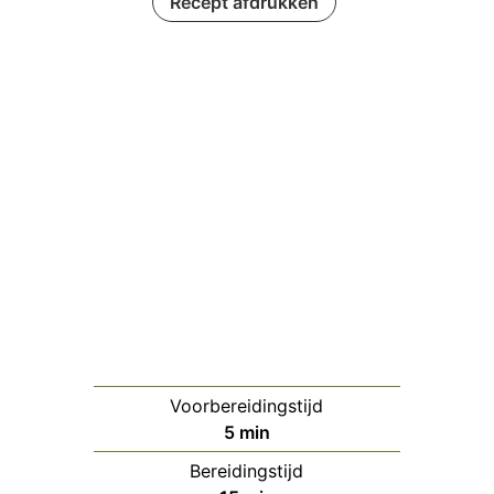
Recept afdrukken
Voorbereidingstijd
minuten
5
min
Bereidingstijd