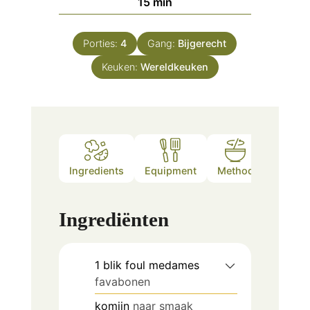
minuten
15
min
Porties:
4
Gang:
Bijgerecht
Keuken:
Wereldkeuken
Ingredients
Equipment
Method
Notes
Ingrediënten
1
blik foul medames
favabonen
komijn
naar smaak