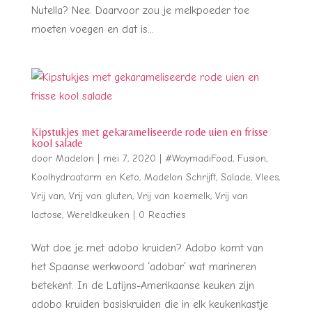
Nutella? Nee. Daarvoor zou je melkpoeder toe
moeten voegen en dat is...
Kipstukjes met gekarameliseerde rode uien en frisse
kool salade
door
Madelon
|
mei 7, 2020
|
#WaymadiFood
,
Fusion
,
Koolhydraatarm en Keto
,
Madelon Schrijft
,
Salade
,
Vlees
,
Vrij van
,
Vrij van gluten
,
Vrij van koemelk
,
Vrij van
lactose
,
Wereldkeuken
|
0 Reacties
Wat doe je met adobo kruiden? Adobo komt van
het Spaanse werkwoord ‘adobar’ wat marineren
betekent. In de Latijns-Amerikaanse keuken zijn
adobo kruiden basiskruiden die in elk keukenkastje