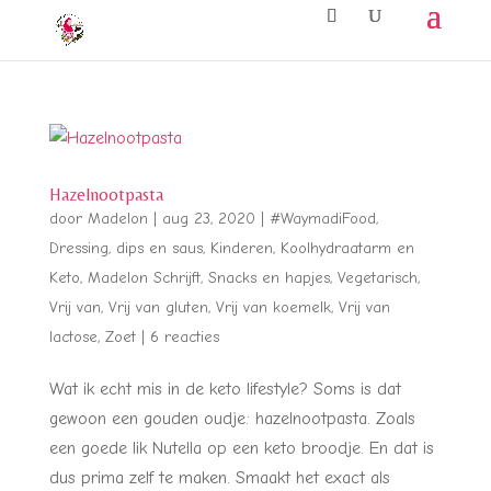
Hazelnootpasta
door
Madelon
|
aug 23, 2020
|
#WaymadiFood
,
Dressing, dips en saus
,
Kinderen
,
Koolhydraatarm en
Keto
,
Madelon Schrijft
,
Snacks en hapjes
,
Vegetarisch
,
Vrij van
,
Vrij van gluten
,
Vrij van koemelk
,
Vrij van
lactose
,
Zoet
|
6 reacties
Wat ik echt mis in de keto lifestyle? Soms is dat
gewoon een gouden oudje: hazelnootpasta. Zoals
een goede lik Nutella op een keto broodje. En dat is
dus prima zelf te maken. Smaakt het exact als