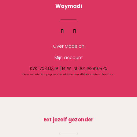
Waymadi
Over Madelon
Mijn account
KVK: 75833239 |
BTW:
NL001398810B25
Deze website kan gesponsorde artikelen en affiliate content bevatten.
Eet jezelf gezonder