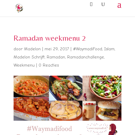
Ramadan weekmenu 2
door
Madelon
|
mei 29, 2017
|
#WaymadiFood
,
Islam
,
Madelon Schrijft
,
Ramadan
,
Ramadanchallenge
,
Weekmenu
|
0 Reacties