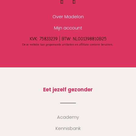
Over Madelon
Mijn account
KVK: 75833239 |
BTW:
NL001398810B25
Deze website kan gesponsorde artikelen en affiliate content bevatten.
Eet jezelf gezonder
Academy
Kennisbank