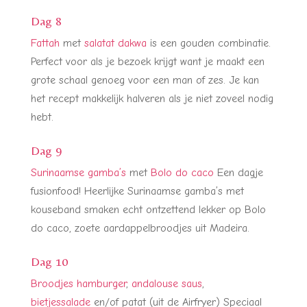
Dag 8
Fattah
met
salatat dakwa
is een gouden combinatie.
Perfect voor als je bezoek krijgt want je maakt een
grote schaal genoeg voor een man of zes. Je kan
het recept makkelijk halveren als je niet zoveel nodig
hebt.
Dag 9
Surinaamse gamba’s
met
Bolo do caco
Een dagje
fusionfood! Heerlijke Surinaamse gamba’s met
kouseband smaken echt ontzettend lekker op Bolo
do caco, zoete aardappelbroodjes uit Madeira.
Dag 10
Broodjes hamburger
,
andalouse saus
,
bietjessalade
en/of patat (uit de Airfryer) Speciaal