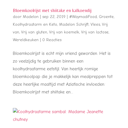
Bloemkoolrijst met shiitake en kalkoendij
door
Madelon
|
sep 22, 2019
|
#WaymadiFood
,
Groente
,
Koolhydraatarm en Keto
,
Madelon Schrijft
,
Vlees
,
Vrij
van
,
Vrij van gluten
,
Vrij van koemelk
,
Vrij van lactose
,
Wereldkeuken
|
0 Reacties
Bloemkoolrijst is echt mijn vriend geworden. Het is
zo veelzijdig te gebruiken binnen een
koolhydraatarme eetstijl. Van heerlijk romige
bloemkoolpap die je makkelijk kan mealpreppen tot
deze heerlijke maaltijd met Aziatische invloeden:
Bloemkoolrijst met shiitake en...