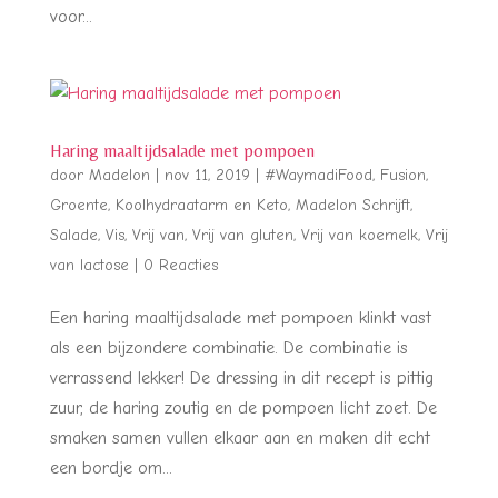
voor...
Haring maaltijdsalade met pompoen
door
Madelon
|
nov 11, 2019
|
#WaymadiFood
,
Fusion
,
Groente
,
Koolhydraatarm en Keto
,
Madelon Schrijft
,
Salade
,
Vis
,
Vrij van
,
Vrij van gluten
,
Vrij van koemelk
,
Vrij
van lactose
|
0 Reacties
Een haring maaltijdsalade met pompoen klinkt vast
als een bijzondere combinatie. De combinatie is
verrassend lekker! De dressing in dit recept is pittig
zuur, de haring zoutig en de pompoen licht zoet. De
smaken samen vullen elkaar aan en maken dit echt
een bordje om...