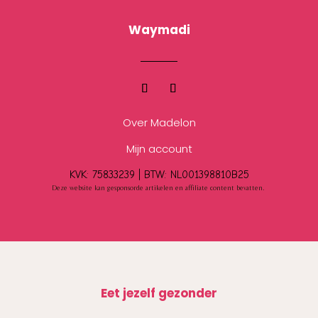
Waymadi
Over Madelon
Mijn account
KVK: 75833239 |
BTW:
NL001398810B25
Deze website kan gesponsorde artikelen en affiliate content bevatten.
Eet jezelf gezonder