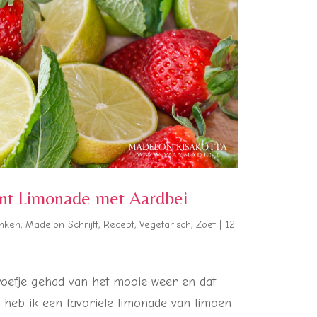
unt Limonade met Aardbei
nken
,
Madelon Schrijft
,
Recept
,
Vegetarisch
,
Zoet
|
12
oefje gehad van het mooie weer en dat
n heb ik een favoriete limonade van limoen