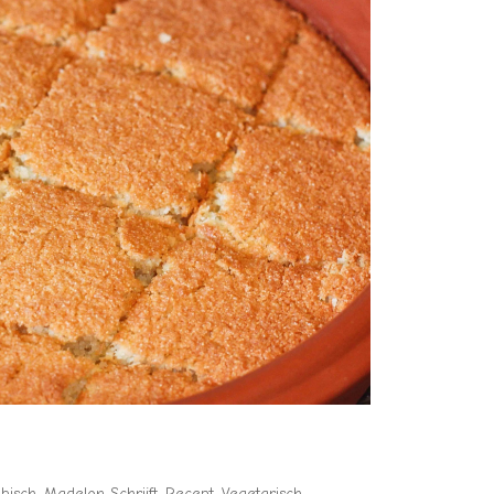
bisch
,
Madelon Schrijft
,
Recept
,
Vegetarisch
,