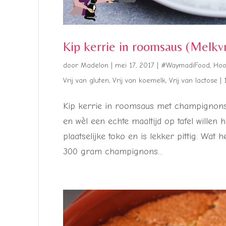
Kip kerrie in roomsaus (Melkvr
door
Madelon
|
mei 17, 2017
|
#WaymadiFood
,
Hoo
Vrij van gluten
,
Vrij van koemelk
,
Vrij van lactose
|
Kip kerrie in roomsaus met champignons 
en wèl een echte maaltijd op tafel willen
plaatselijke toko en is lekker pittig. Wat 
300 gram champignons...