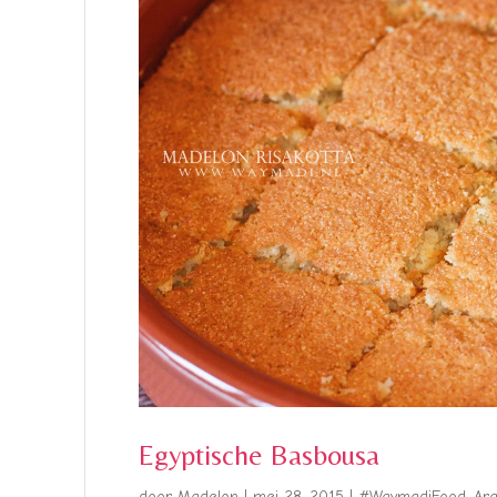
Egyptische Basbousa
door
Madelon
|
mei 28, 2015
|
#WaymadiFood
,
Ara