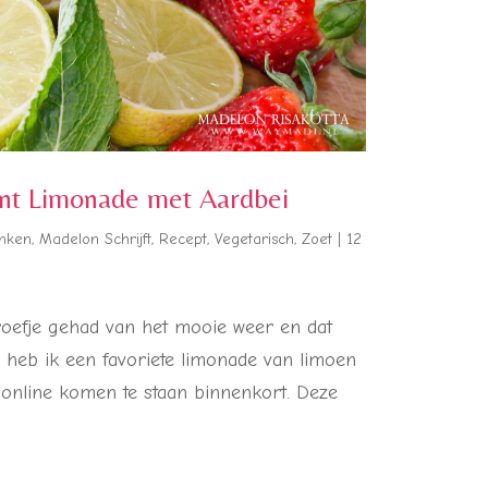
unt Limonade met Aardbei
nken
,
Madelon Schrijft
,
Recept
,
Vegetarisch
,
Zoet
|
12
oefje gehad van het mooie weer en dat
n heb ik een favoriete limonade van limoen
 online komen te staan binnenkort. Deze