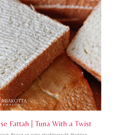
se Fattah | Tuna With a Twist
bisch
,
Brood en pizza
,
Hoofdgerecht
,
Madelon