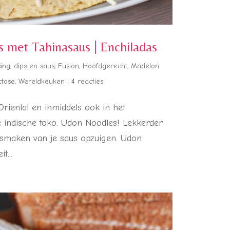
’s met Tahinasaus | Enchiladas
ing, dips en saus
,
Fusion
,
Hoofdgerecht
,
Madelon
ctose
,
Wereldkeuken
|
4 reacties
iental en inmiddels ook in het
ke indische toko. Udon Noodles! Lekkerder
 smaken van je saus opzuigen. Udon
t...