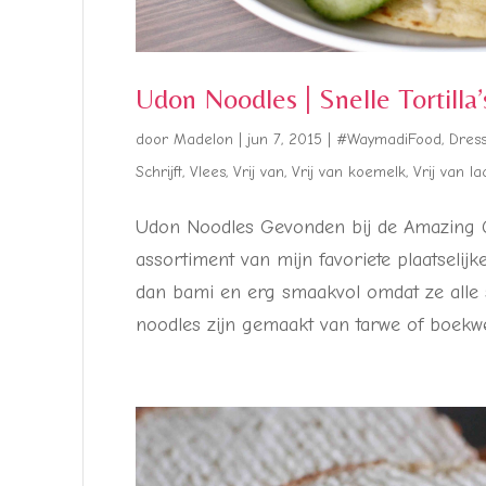
Udon Noodles | Snelle Tortilla
door
Madelon
|
jun 7, 2015
|
#WaymadiFood
,
Dress
Schrijft
,
Vlees
,
Vrij van
,
Vrij van koemelk
,
Vrij van la
Udon Noodles Gevonden bij de Amazing Or
assortiment van mijn favoriete plaatselij
dan bami en erg smaakvol omdat ze alle
noodles zijn gemaakt van tarwe of boekwei