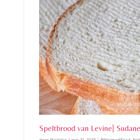
Speltbrood van Levine| Sudane
door
Madelon
|
mei 31, 2015
|
#WaymadiFood
,
Ara